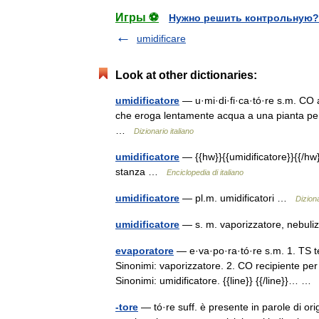
Игры ⚽
Нужно решить контрольную?
umidificare
Look at other dictionaries:
umidificatore
— u·mi·di·fi·ca·tó·re s.m. CO 
che eroga lentamente acqua a una pianta per
…
Dizionario italiano
umidificatore
— {{hw}}{{umidificatore}}{{/hw}
stanza …
Enciclopedia di italiano
umidificatore
— pl.m. umidificatori …
Diziona
umidificatore
— s. m. vaporizzatore, nebul
evaporatore
— e·va·po·ra·tó·re s.m. 1. TS t
Sinonimi: vaporizzatore. 2. CO recipiente per
Sinonimi: umidificatore. {{line}} {{/line}}… 
-tore
— tó·re suff. è presente in parole di ori