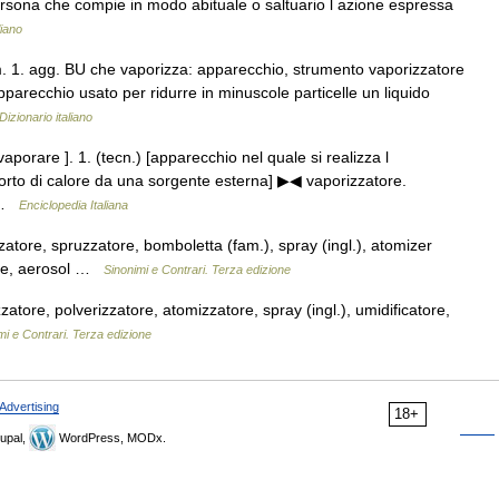
persona che compie in modo abituale o saltuario l azione espressa
liano
m. 1. agg. BU che vaporizza: apparecchio, strumento vaporizzatore
arecchio usato per ridurre in minuscole particelle un liquido
Dizionario italiano
aporare ]. 1. (tecn.) [apparecchio nel quale si realizza l
rto di calore da una sorgente esterna] ▶◀ vaporizzatore.
… …
Enciclopedia Italiana
atore, spruzzatore, bomboletta (fam.), spray (ingl.), atomizer
tore, aerosol …
Sinonimi e Contrari. Terza edizione
tore, polverizzatore, atomizzatore, spray (ingl.), umidificatore,
mi e Contrari. Terza edizione
Advertising
18+
upal,
WordPress, MODx.