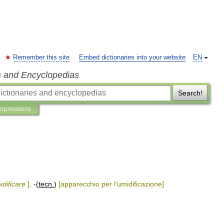
Remember this site
Embed dictionaries into your website
EN
s and Encyclopedias
Search!
erpretations
idificare
]
. -(
tecn
.
)
[
apparecchio
per
l
'
umidificazione
]