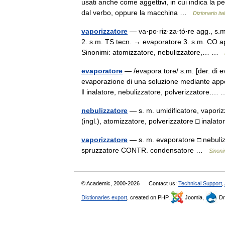
usati anche come aggettivi, in cui indica la 
dal verbo, oppure la macchina …
Dizionario ita
vaporizzatore
— va·po·riz·za·tó·re agg., s.
2. s.m. TS tecn. → evaporatore 3. s.m. CO app
Sinonimi: atomizzatore, nebulizzatore,… …
evaporatore
— /evapora tore/ s.m. [der. di ev
evaporazione di una soluzione mediante appo
‖ inalatore, nebulizzatore, polverizzatore.
nebulizzatore
— s. m. umidificatore, vaporizz
(ingl.), atomizzatore, polverizzatore □ inala
vaporizzatore
— s. m. evaporatore □ nebulizza
spruzzatore CONTR. condensatore …
Sinoni
© Academic, 2000-2026
Contact us:
Technical Support
,
Dictionaries export
, created on PHP,
Joomla,
Dr