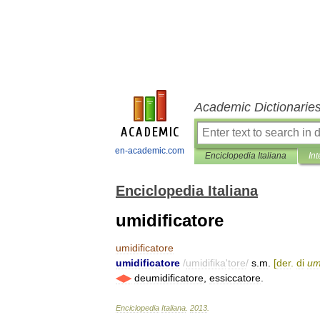
Academic Dictionarie
en-academic.com
Enciclopedia Italiana
Int
Enciclopedia Italiana
umidificatore
umidificatore
umidificatore
/
umidifika
'
tore
/
s
.
m
.
[
der
.
di
um
◀▶
deumidificatore
,
essiccatore
.
Enciclopedia
Italiana
.
2013
.