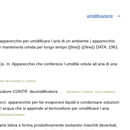
umidificazione
apparecchio per umidificare l aria di un ambiente | apparecchio
 mantenerla umida per lungo tempo {{line}} {{/line}} DATA: 1961
}s. m. Apparecchio che conferisce l umidità voluta all aria di una
rio dei sinonimi e contrari
izzatore CONTR. deumidificatore …
Sinonimi e Contrari. Terza edizione
ecn. apparecchio per far evaporare liquidi e condensare soluzioni
 l acqua che si appende al termosifone per umidificare l aria
…
Dizionario italiano
gine latina e forma produttivamente sostantivi maschili deverbali,